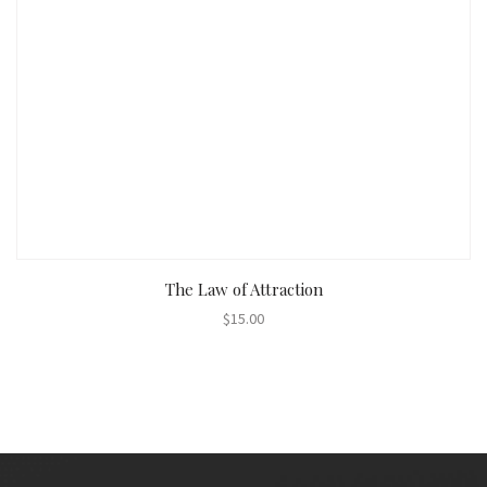
AÑADIR AL CARRITO
The Law of Attraction
$
15.00