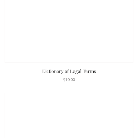
AÑADIR AL CARRITO
Dictionary of Legal Terms
$
10.00