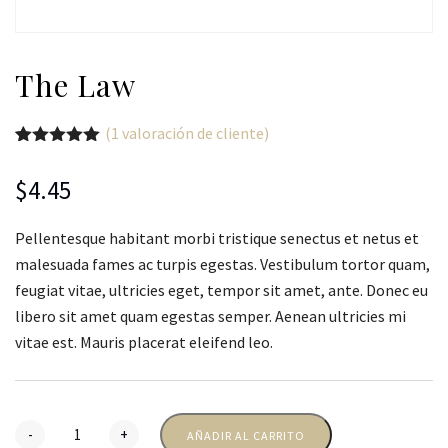
The Law
(
1
valoración de cliente)
Valorado
1
con
5.00
de
$
4.45
5 en base
a
valoración
de un
Pellentesque habitant morbi tristique senectus et netus et
cliente
malesuada fames ac turpis egestas. Vestibulum tortor quam,
feugiat vitae, ultricies eget, tempor sit amet, ante. Donec eu
libero sit amet quam egestas semper. Aenean ultricies mi
vitae est. Mauris placerat eleifend leo.
-
+
AÑADIR AL CARRITO