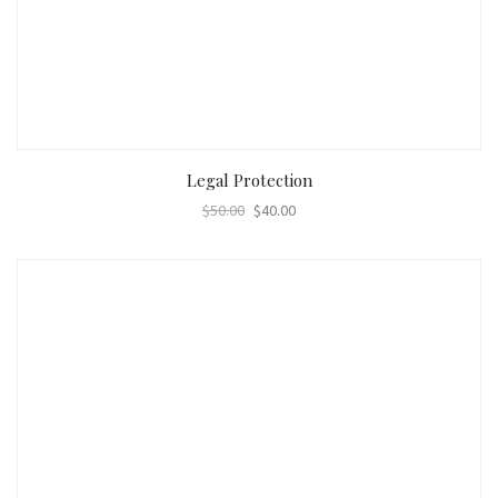
AÑADIR AL CARRITO
Legal Protection
$
50.00
$
40.00