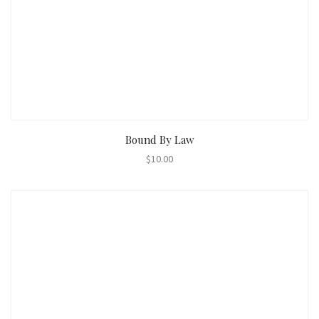
AÑADIR AL CARRITO
Bound By Law
$
10.00